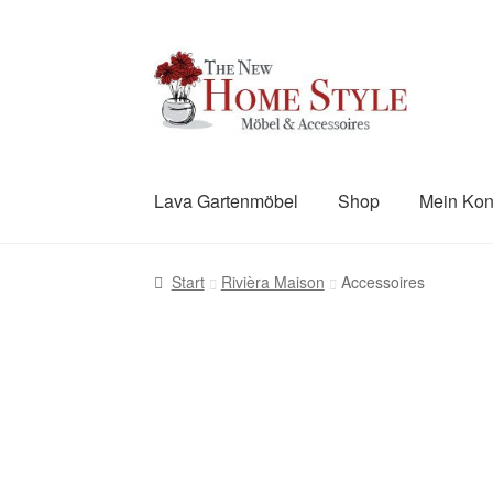
Zur
Zum
Navigation
Inhalt
springen
springen
Lava Gartenmöbel
Shop
Mein Kon
Start
AGB
Datenschutzerklärung
FAQs
Imp
Start
Rivièra Maison
Accessoires
Richtlinie für Rückerstattungen und Rückg
Willkommen im Shop von The New Home S