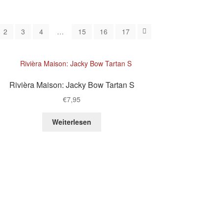
2
3
4
…
15
16
17
Rivièra Maison: Jacky Bow Tartan S
€
7,95
Weiterlesen