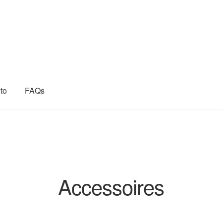
to
FAQs
ressum
Kasse
Kontakt
Lava Gartenmöbel
Mein Konto
aben
Shop
The New Home Style Online Shop
Warenkorb
tyle
Accessoires