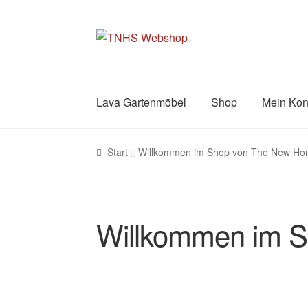
Zur
Zum
Navigation
Inhalt
springen
springen
Lava Gartenmöbel
Shop
Mein Kon
Start
AGB
Datenschutzerklärung
FAQs
Imp
Start
Willkommen im Shop von The New Hom
Richtlinie für Rückerstattungen und Rückg
Willkommen im Shop von The New Home S
Willkommen im S