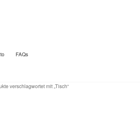
to
FAQs
ressum
Kasse
Kontakt
Lava Gartenmöbel
Mein Konto
kte verschlagwortet mit „Tisch“
aben
Shop
The New Home Style Online Shop
Warenkorb
tyle