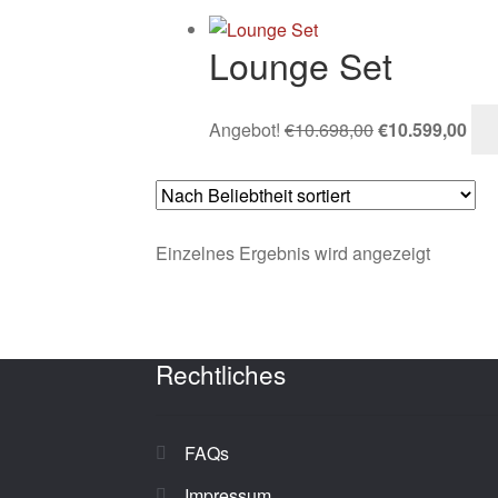
Lounge Set
Ursprünglicher
Aktu
Angebot!
€
10.698,00
€
10.599,00
Preis
Pre
war:
ist:
€10.698,00
€10
Einzelnes Ergebnis wird angezeigt
Rechtliches
FAQs
Impressum