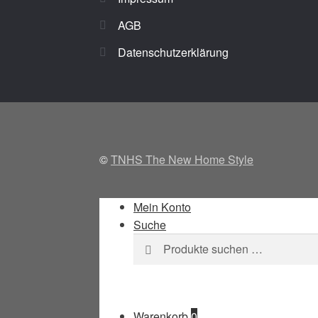
AGB
Datenschutzerklärung
©
TNHS The New Home Style
Mein Konto
Suche
Suchen
Suchen
nach:
Warenkorb
0