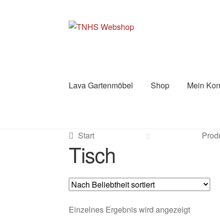
Zur
Zum
Navigation
Inhalt
springen
springen
Lava Gartenmöbel
Shop
Mein Kon
Start
AGB
Datenschutzerklärung
FAQs
Imp
Start
Produ
Richtlinie für Rückerstattungen und Rückg
Tisch
Willkommen im Shop von The New Home S
Einzelnes Ergebnis wird angezeigt