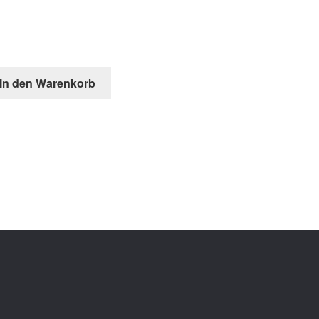
eller
In den Warenkorb
is
.599,00.