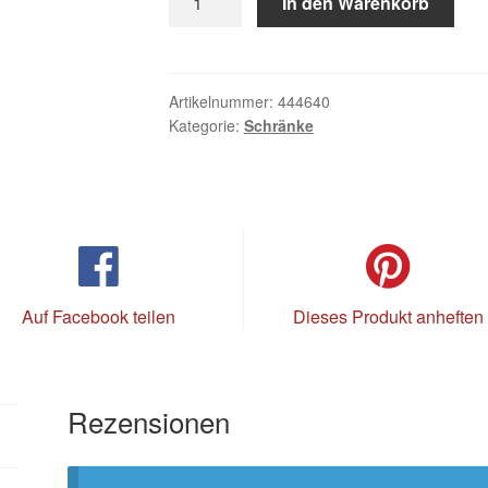
In den Warenkorb
Maison:
Dylan
Chest
Of
Artikelnummer:
444640
Kategorie:
Schränke
Drawer
S/7
Menge
Auf Facebook teilen
Dieses Produkt anheften
Rezensionen