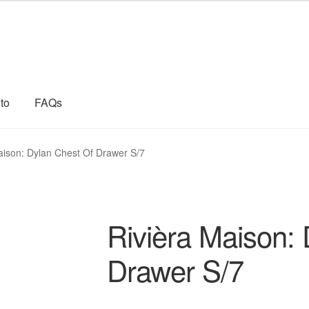
to
FAQs
ressum
Kasse
Kontakt
Lava Gartenmöbel
Mein Konto
aison: Dylan Chest Of Drawer S/7
aben
Shop
The New Home Style Online Shop
Warenkorb
tyle
Rivièra Maison:
Drawer S/7