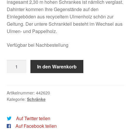
insgesamt 2,30 m hohen Schrankes ist nämlich verglast.
Dahinter kommen Ihre Gegenstände auf den
Einlegeböden aus recyceltem Ulmenholz schön zur
Geltung. Der untere Schrankteil besteht im Wechsel aus
Ulmen- und Pappelholz.
Verfügbar bei Nachbestellung
Rivièra
In den Warenkorb
Maison:
Hampton
Wharf
Cabinet
Artikelnummer:
442620
Kategorie:
Schränke
Menge
Auf Twitter teilen
Auf Facebook teilen