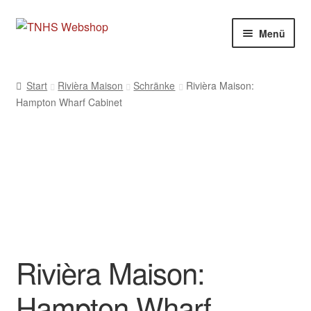
Zur
Zum
Menü
Navigation
Inhalt
springen
springen
Start
Rivièra Maison
Schränke
Rivièra Maison:
Hampton Wharf Cabinet
Rivièra Maison:
Hampton Wharf