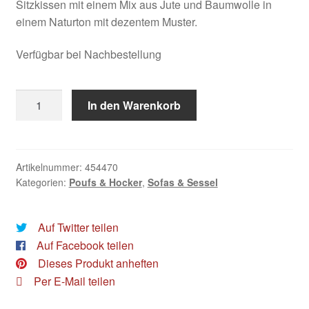
Sitzkissen mit einem Mix aus Jute und Baumwolle in
einem Naturton mit dezentem Muster.
Verfügbar bei Nachbestellung
Rivièra
In den Warenkorb
Maison:
Le
Marais
Hocker
Artikelnummer:
454470
Kategorien:
Poufs & Hocker
,
Sofas & Sessel
50cm
Natural
Menge
Auf Twitter teilen
Auf Facebook teilen
Dieses Produkt anheften
Per E-Mail teilen