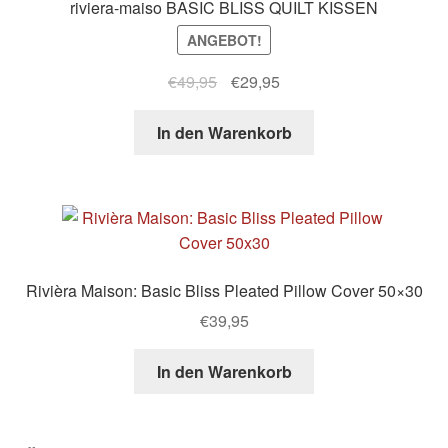
riviera-maiso BASIC BLISS QUILT KISSEN
ANGEBOT!
Ursprünglicher
Aktueller
€
49,95
€
29,95
Preis
Preis
war:
ist:
In den Warenkorb
€49,95
€29,95.
Rivièra Maison: Basic Bliss Pleated Pillow Cover 50×30
€
39,95
In den Warenkorb