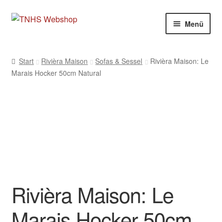
Zur
Zum
Menü
Navigation
Inhalt
springen
springen
Start
Rivièra Maison
Sofas & Sessel
Rivièra Maison: Le
Marais Hocker 50cm Natural
Rivièra Maison: Le
Marais Hocker 50cm