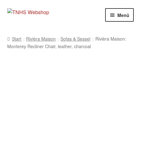
Zur
Zum
Menü
Navigation
Inhalt
springen
springen
Start
Rivièra Maison
Sofas & Sessel
Rivièra Maison:
Monterey Recliner Chair, leather, charcoal