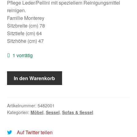
Pflege Leder/Pellini mit speziellem Reinigungsmittel
reinigen.
Familie Monterey
Sitzbreite (cm) 78
Sitztiefe (cm) 64
Sitzhöhe (cm) 47
1 vorrätig
Rivièra
In den Warenkorb
Maison:
Monterey
Recliner
Chair,
Artikelnummer:
5482001
Kategorien:
Möbel
,
Sessel
,
Sofas & Sessel
leather,
charcoal
Menge
Auf Twitter teilen