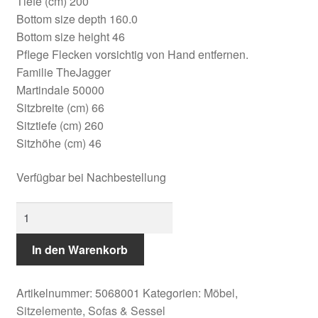
Tiefe (cm) 200
Bottom size depth 160.0
Bottom size height 46
Pflege Flecken vorsichtig von Hand entfernen.
Familie TheJagger
Martindale 50000
Sitzbreite (cm) 66
Sitztiefe (cm) 260
Sitzhöhe (cm) 46
Verfügbar bei Nachbestellung
Rivièra
Maison:
The
In den Warenkorb
Jagger
Chaise
Artikelnummer:
5068001
Kategorien:
Möbel
,
Longue
Sitzelemente
,
Sofas & Sessel
Right,