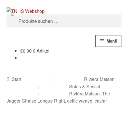
Zur
Zum
Suchen
Navigation
Inhalt
Suchen
springen
springen
nach:
Menü
€
0,00
0 Artikel
Start
AGB
Start
Rivièra Maison
Datenschutzerklärung
Sofas & Sessel
Rivièra Maison: The
FAQs
Jagger Chaise Longue Right, celtic weave, caviar
Impressum