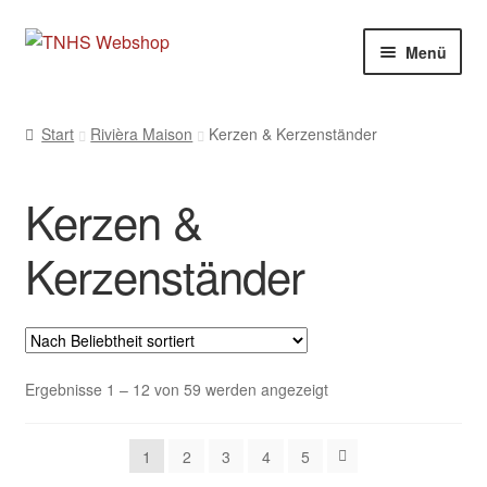
Zur
Zum
Menü
Navigation
Inhalt
springen
springen
Start
Rivièra Maison
Kerzen & Kerzenständer
Kerzen &
Kerzenständer
Nach
Ergebnisse 1 – 12 von 59 werden angezeigt
Beliebtheit
sortiert
1
2
3
4
5