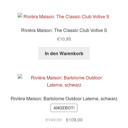
Rivièra Maison: The Classic Club Votive S
€
10,95
In den Warenkorb
Rivièra Maison: Bartolome Outdoor Laterne, schwarz
ANGEBOT!
Ursprünglicher
Aktueller
€
149,00
€
109,00
Preis
Preis