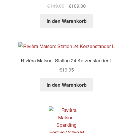
Ursprünglicher
Aktueller
€
149,00
€
109,00
Preis
Preis
war:
ist:
In den Warenkorb
€149,00
€109,00.
Rivièra Maison: Station 24 Kerzenständer L
€
19,95
In den Warenkorb