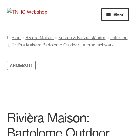
Zur
Zum
Menü
Navigation
Inhalt
springen
springen
Start
Rivièra Maison
Kerzen & Kerzenständer
Laternen
Rivièra Maison: Bartolome Outdoor Laterne, schwarz
ANGEBOT!
Rivièra Maison:
Bartolome Outdoor