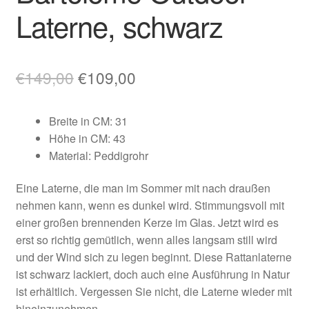
Laterne, schwarz
Ursprünglicher
Aktueller
€
149,00
€
109,00
Preis
Preis
Breite in CM: 31
war:
ist:
Höhe in CM: 43
€149,00
€109,00.
Material: Peddigrohr
Eine Laterne, die man im Sommer mit nach draußen
nehmen kann, wenn es dunkel wird. Stimmungsvoll mit
einer großen brennenden Kerze im Glas. Jetzt wird es
erst so richtig gemütlich, wenn alles langsam still wird
und der Wind sich zu legen beginnt. Diese Rattanlaterne
ist schwarz lackiert, doch auch eine Ausführung in Natur
ist erhältlich. Vergessen Sie nicht, die Laterne wieder mit
hineinzunehmen.