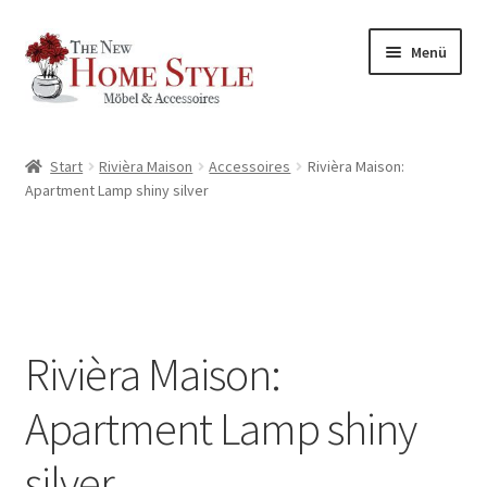
Zur
Zum
Menü
Navigation
Inhalt
springen
springen
Start
Rivièra Maison
Accessoires
Rivièra Maison:
Apartment Lamp shiny silver
Rivièra Maison:
Apartment Lamp shiny
silver