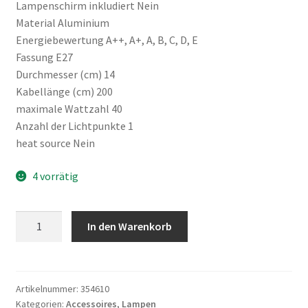
Lampenschirm inkludiert Nein
Material Aluminium
Energiebewertung A++, A+, A, B, C, D, E
Fassung E27
Durchmesser (cm) 14
Kabellänge (cm) 200
maximale Wattzahl 40
Anzahl der Lichtpunkte 1
heat source Nein
4 vorrätig
Rivièra
In den Warenkorb
Maison:
Apartment
Lamp
shiny
Artikelnummer:
354610
Kategorien:
Accessoires
,
Lampen
silver